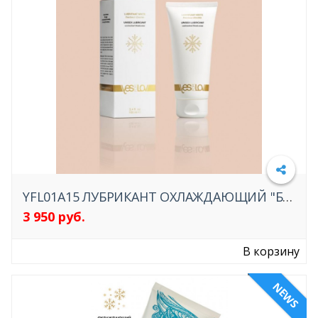
ДУХИ С ФЕРОМОНАМИ
КАТАЛОГ БЕЛЬЯ
СТРАПОНЫ И ФАЛЛОПРОТЕЗЫ
КУКЛЫ
КРЕМА И СПРЕИ
YFL01A15 ЛУБРИКАНТ ОХЛАЖДАЮЩИЙ "БЕСКОНЕЧНАЯ СВЕЖЕСТЬ" YESFORLOV 100МЛ
СЕРТИФИКАТЫ
3 950 руб.
Подробнее
СЕКС - МАШИНЫ
В корзину
ПОМПЫ ДЛЯ МУЖЧИН
NEWS
ПРЕЗЕРВАТИВЫ