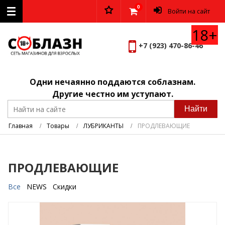
0
Войти на сайт
18+
+7 (923) 470-86-46
Вернуться к меню
АКЦИЯ
Одни нечаянно поддаются соблазнам.
Другие честно им уступают.
АНАЛЬНЫЕ СТИМУЛЯТОРЫ
Найти
АФРОДИЗИАКИ
Товары
ЛУБРИКАНТЫ
ПРОДЛЕВАЮЩИЕ
БДСМ
Подробнее
ПРОДЛЕВАЮЩИЕ
ВАГИНАЛЬНЫЕ ШАРИКИ
Все
NEWS
Скидки
ВИБРОЯЙЦА
ВИБРАТОРЫ