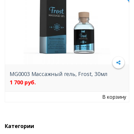
ЖИДКИЕ ВИБРАТОРЫ
ФАЛЛОИМИТАТОРЫ
УРЕТРАЛЬНЫЕ ПЛАГИ
УХОД ЗА ИГРУШКАМИ
ЭКСТЕНДЕР
НОВИНКИ
MG0003 Массажный гель, Frost, 30мл
1 700 руб.
НАБОРЫ
В корзину
Категории